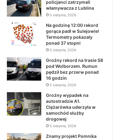
policjanci zatrzymali
włamywacza z Lublina
5 sierpnia, 2026
Na godzinę 12:00 rekord
gorąca padł w Sulejowie!
Termometry pokazały
ponad 37 stopni
5 sierpnia, 2026
Groźny rekord na trasie S8
pod Wolborzem. Rumun
pędził bez przerw ponad
16 godzin
5 sierpnia, 2026
Groźny wypadek na
autostradzie A1.
Ciężarówka uderzyła w
samochód służby
drogowej
5 sierpnia, 2026
Znamy projekt Pomnika