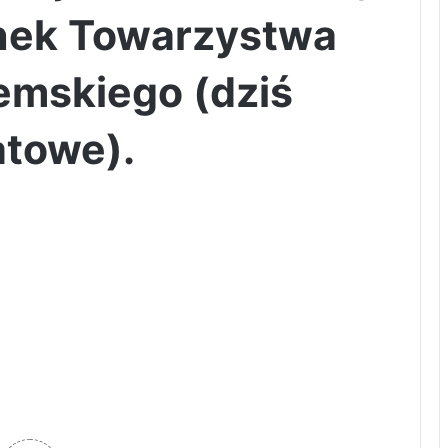
nek Towarzystwa
emskiego (dziś
atowe).