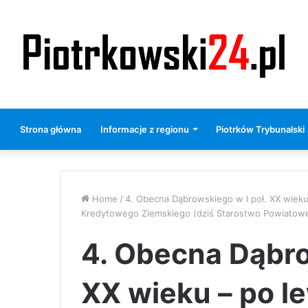
Strona główna
Informacje z regionu
Piotrków Trybunalski
Home
/
4. Obecna Dąbrowskiego w I poł. XX wiek
Kredytowego Ziemskiego (dziś Starostwo Powiatowe
4. Obecna Dąbro
XX wieku – po le