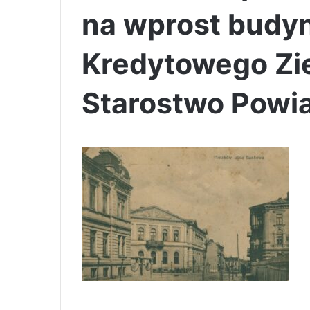
na wprost budy
Kredytowego Zi
Starostwo Powi