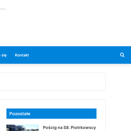
lama
Se
 się
Kontakt
for
Pozostałe
Pościg na S8. Piotrkowscy