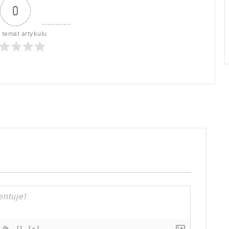
0
 temat artykułu
{}
[+]