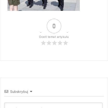
0
Oceń temat artykułu
Subskrybuj