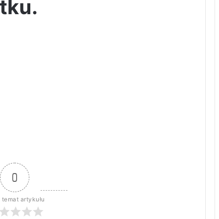
tku.
0
 temat artykułu