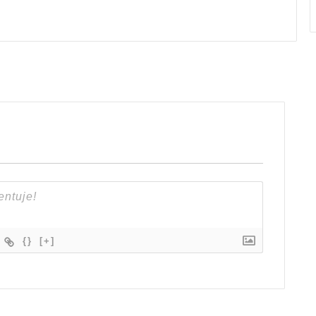
{}
[+]