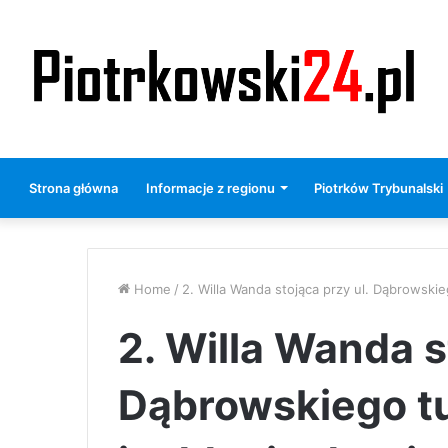
Strona główna
Informacje z regionu
Piotrków Trybunalski
Home
/
2. Willa Wanda stojąca przy ul. Dąbrowsk
2. Willa Wanda s
Dąbrowskiego t