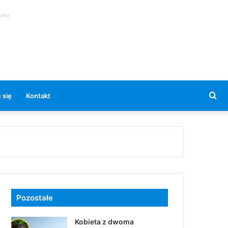
lama
Se
 się
Kontakt
for
Pozostałe
Kobieta z dwoma