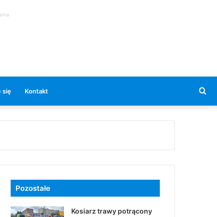
lama
Se
 się
Kontakt
for
Pozostałe
Kosiarz trawy potrącony