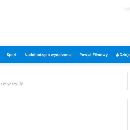
rek
Sport
Nadchodzące wydarzenia
Powiat Filmowy
Dzieje
/
mlynary-36