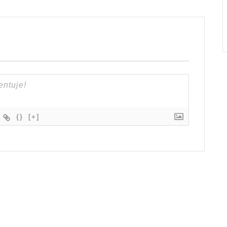
{}
[+]