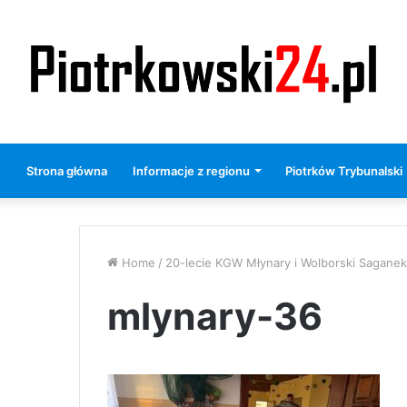
Strona główna
Informacje z regionu
Piotrków Trybunalski
Home
/
20-lecie KGW Młynary i Wolborski Saganek
mlynary-36