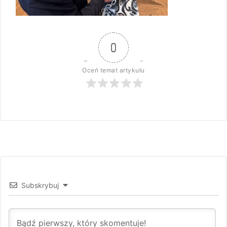
0
Oceń temat artykułu
Subskrybuj