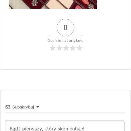
0
Oceń temat artykułu
Subskrybuj