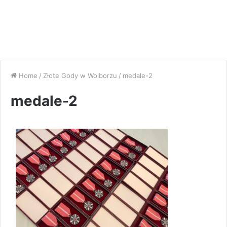
Home
/
Złote Gody w Wolborzu
/
medale-2
medale-2