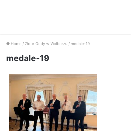
Home
/
Złote Gody w Wolborzu
/
medale-19
medale-19