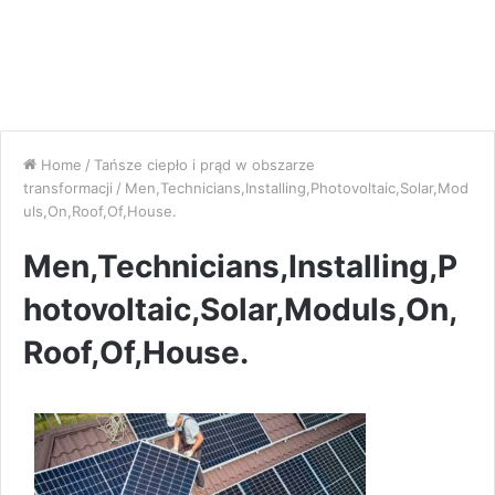
Home
/
Tańsze ciepło i prąd w obszarze
transformacji
/
Men,Technicians,Installing,Photovoltaic,Solar,Mod
uls,On,Roof,Of,House.
Men,Technicians,Installing,P
hotovoltaic,Solar,Moduls,On,
Roof,Of,House.