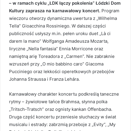
– w ramach cyklu „ŁDK łączy pokolenia” Łódzki Dom
Kultury zaprasza na karnawałowy koncert.
Program
wieczoru otworzy dynamiczna uwertura z „Wilhelma
Tella” Gioacchina Rossiniego. W dalszej części
publiczność usłyszy m.in. pełen uroku duet „Là ci
darem la mano” Wolfganga Amadeusza Mozarta,
liryczne „Nella fantasia” Ennia Morricone oraz
namiętną arię Toreadora z „Carmen”. Nie zabraknie
wzruszeń przy „O mio babbino caro” Giacoma
Pucciniego oraz lekkości operetkowych przebojów
Johanna Straussa i Franza Lehára.
Karnawałowy charakter koncertu podkreślą taneczne
rytmy – żywiołowe tańce Brahmsa, słynna polka
„Tritsch-Tratsch” oraz ognisty kankan Offenbacha.
Druga część koncertu przeniesie słuchaczy w świat
musicalu i estrady: zabrzmią przeboje z „Evity”, „My