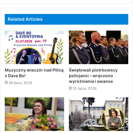
Related Articles
Muzyczny wieczór nad Pilicą
Świętowali piotrkowscy
z Dave Bo!
policjanci – wręczono
wyróżnienia i awanse
28 lipca, 2026
20 lipca, 2026