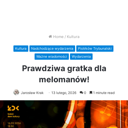
Home
/
Kultura
Kultura
Nadchodzące wydarzenia
Piotrków Trybunalski
Ważne wiadomości
Wydarzenia
Prawdziwa gratka dla
melomanów!
Jarosław Krak
13 lutego, 2026
0
1 minute read