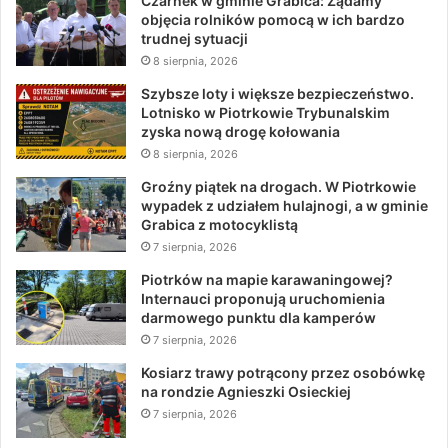
Czarnek w gminie Grabica: Żądamy
objęcia rolników pomocą w ich bardzo
trudnej sytuacji
8 sierpnia, 2026
Szybsze loty i większe bezpieczeństwo.
Lotnisko w Piotrkowie Trybunalskim
zyska nową drogę kołowania
8 sierpnia, 2026
Groźny piątek na drogach. W Piotrkowie
wypadek z udziałem hulajnogi, a w gminie
Grabica z motocyklistą
7 sierpnia, 2026
Piotrków na mapie karawaningowej?
Internauci proponują uruchomienia
darmowego punktu dla kamperów
7 sierpnia, 2026
Kosiarz trawy potrącony przez osobówkę
na rondzie Agnieszki Osieckiej
7 sierpnia, 2026