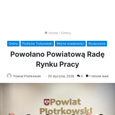
Home
/
Gminy
Gminy
Piotrków Trybunalski
Ważne wiadomości
Wydarzenia
Powołano Powiatową Radę
Rynku Pracy
Powiat Piotrkowski
20 stycznia, 2026
0
1 minute read